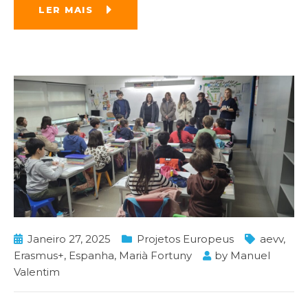
LER MAIS
Janeiro 27, 2025
Projetos Europeus
aevv
,
Erasmus+
,
Espanha
,
Marià Fortuny
by
Manuel
Valentim