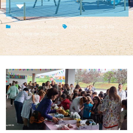
Atividades Escolares
cevv
,
EB n.º 2 de Vila
Verde
,
Feira de Outono