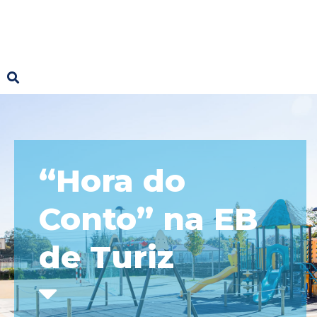
“Hora do
Conto” na EB
de Turiz