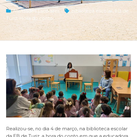
Atividades Escolares
biblioteca escolar
,
EB de
Turiz
,
Hora do conto
Realizou-se, no dia 4 de março, na biblioteca escolar
da EB de Turiz, a hora do conto em que a educadora