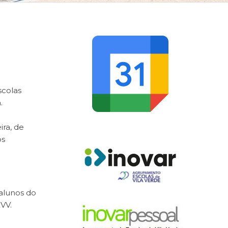
scolas
.
ira, de
os
 alunos do
EVV
.