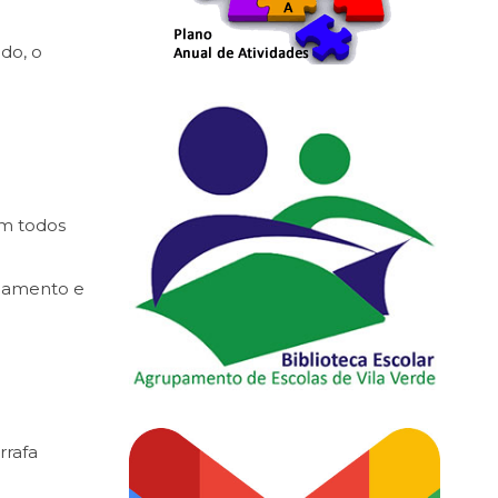
do, o
em todos
ciamento e
rrafa