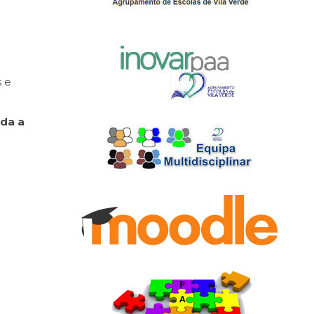
s e
da a