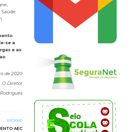
gne,
a Saúde
m
mento
e-se a
egas e as
 ao
ro de 2020
O Diretor
 Rodrigues
PRÓXIMO
AMENTO AEC