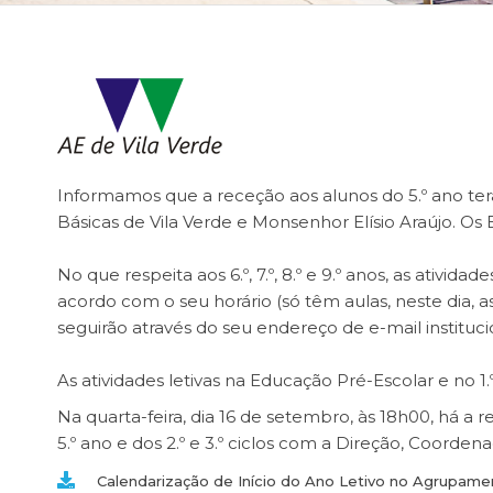
Informamos que a receção aos alunos do 5.º ano terá
Básicas de Vila Verde e Monsenhor Elísio Araújo. 
No que respeita aos 6.º, 7.º, 8.º e 9.º anos, as ativida
acordo com o seu horário (só têm aulas, neste dia, a
seguirão através do seu endereço de e-mail institucio
As atividades letivas na Educação Pré-Escolar e no 1.
Na quarta-feira, dia 16 de setembro, às 18h00, há a
5.º ano e dos 2.º e 3.º ciclos com a Direção, Coorde
Calendarização de Início do Ano Letivo no Agrupame