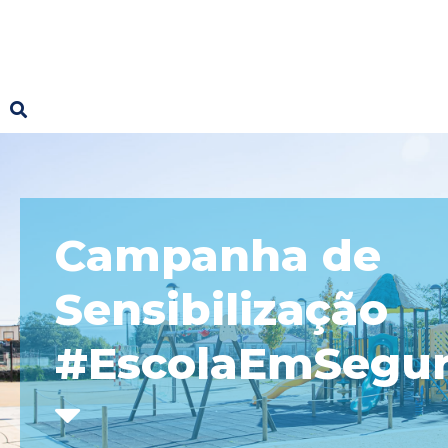
Campanha de
Sensibilização
#EscolaEmSegu