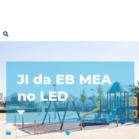
JI da EB MEA
no LED
Atividades Escolares
ebmea
,
Educação Pré-