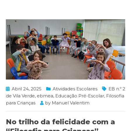
Abril 24, 2025
Atividades Escolares
EB n.º 2
de Vila Verde
,
ebmea
,
Educação Pré-Escolar
,
Filosofia
para Crianças
by
Manuel Valentim
No trilho da felicidade com a