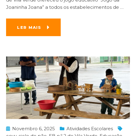
Joaninha Joana” a todos os estabelecimentos de
…
LER MAIS
Novembro 6, 2025
Atividades Escolares
cevv
,
ciclo do pão
,
EB n.º 2 de Vila Verde
,
Educação