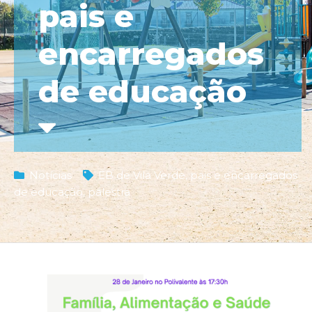
pais e
encarregados
de educação
Notícias
EB de Vila Verde
,
pais e encarregados
de educação
,
palestra