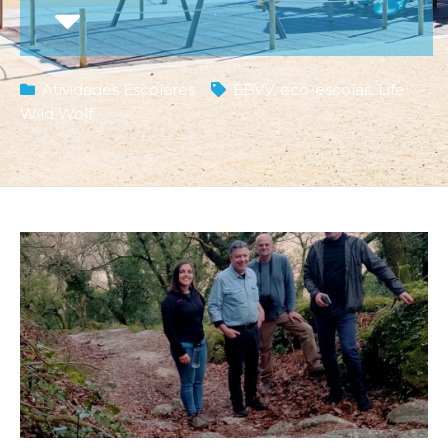
Atividades Escolares
EBVV
,
eco-escolas
,
Life
Wild Wolf