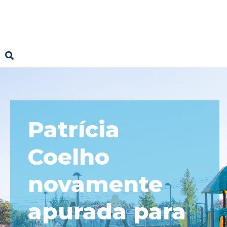
Patrícia
Coelho
novamente
apurada para