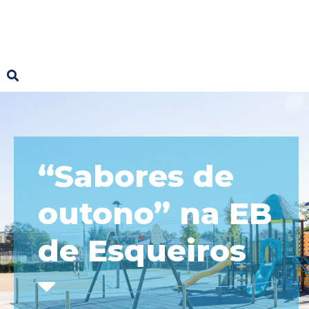
“Sabores de
outono” na EB
de Esqueiros