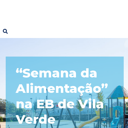
“Semana da
Alimentação”
na EB de Vila
Verde