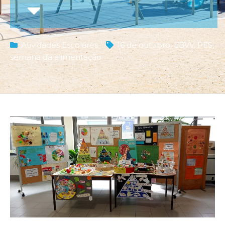
Atividades Escolares
16 de outubro
,
EBVV
,
PES
,
semana da alimentação