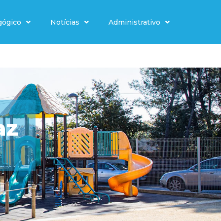
gógico
Notícias
Administrativo
az