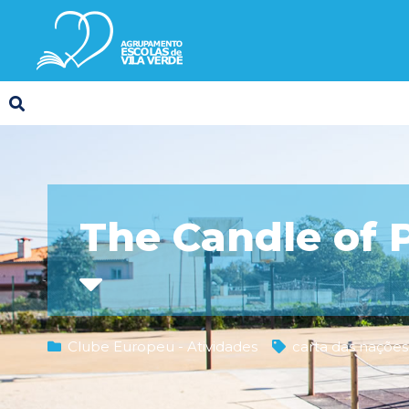
The Candle of 
Clube Europeu - Atividades
carta das nações