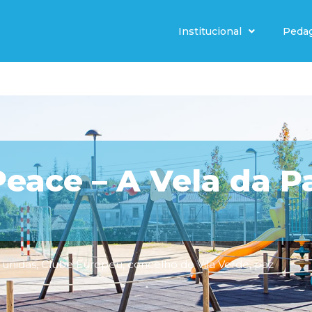
Institucional
Peda
Peace – A Vela da P
 unidas
,
Clube Europeu
,
concelho de Vila Verde
,
paz