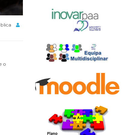
blica
e o