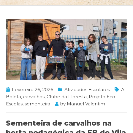
Fevereiro 26, 2026
Atividades Escolares
A
Bolota
,
carvalhos
,
Clube da Floresta
,
Projeto Eco-
Escolas
,
sementeira
by
Manuel Valentim
Sementeira de carvalhos na
horta pedagógica da EB de Vila