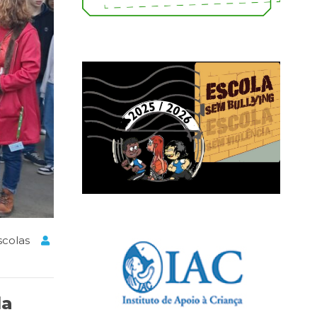
scolas
la