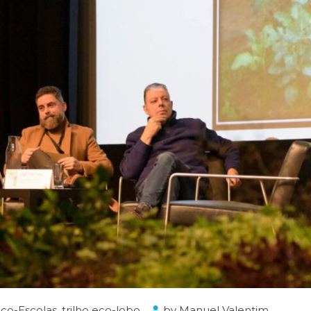
Eco-Escolas
,
trilho eco-lobo
by
Manuel Valentim