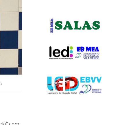
m
relo” com