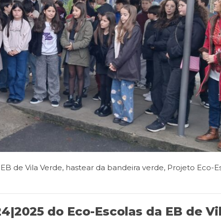
EB de Vila Verde
,
hastear da bandeira verde
,
Projeto Eco-E
4|2025 do Eco-Escolas da EB de Vi