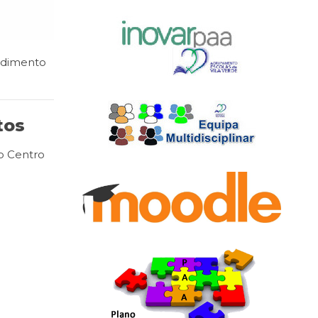
edimento
tos
do Centro