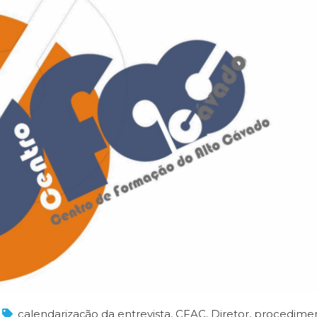
calendarização da entrevista
,
CFAC
,
Diretor
,
procedime