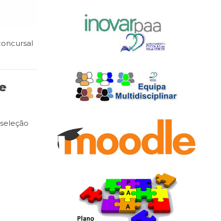
oncursal
de
 seleção