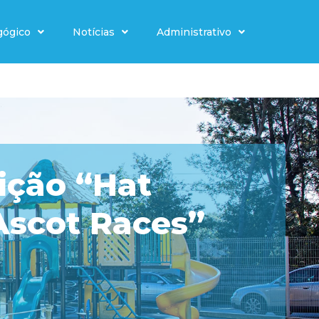
gógico
Notícias
Administrativo
ição “Hat
 Ascot Races”