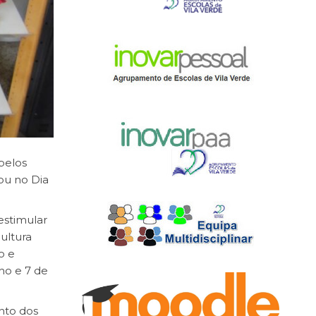
pelos
zou no Dia
estimular
ultura
o e
ho e 7 de
nto dos