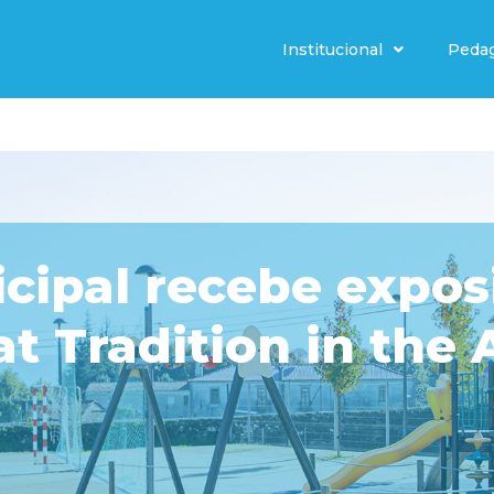
Institucional
Peda
icipal recebe expos
t Tradition in the