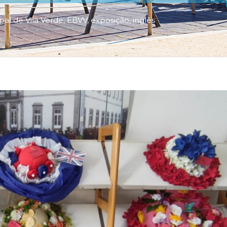
pal de Vila Verde
,
EBVV
,
exposição
,
inglês