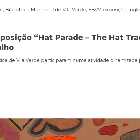
ot
,
Biblioteca Municipal de Vila Verde
,
EBVV
,
exposição
,
ingl
xposição “Hat Parade – The Hat Tra
ulho
ásica de Vila Verde participaram numa atividade dinamizada 