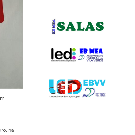
im
ro, na