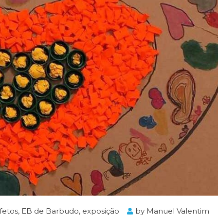
fetos
,
EB de Barbudo
,
exposição
by
Manuel Valentim