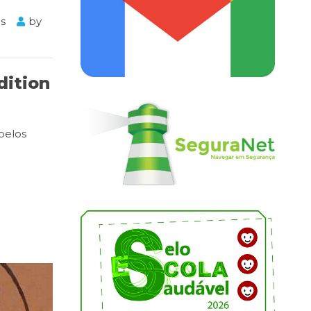
ês
by
dition
pelos