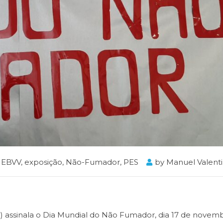
EBVV
,
exposição
,
Não-Fumador
,
PES
by
Manuel Valent
) assinala o Dia Mundial do Não Fumador, dia 17 de novemb