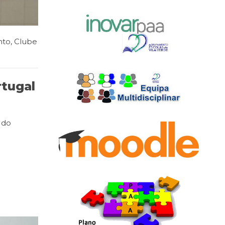
nto
,
Clube
tugal
 do