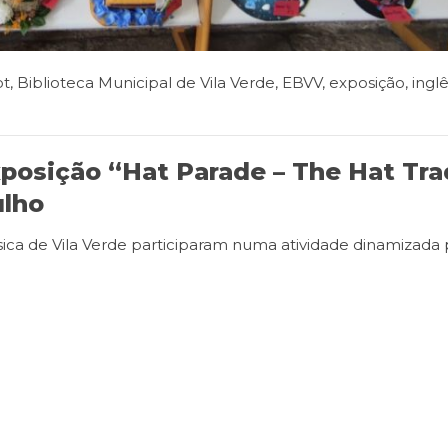
ot
,
Biblioteca Municipal de Vila Verde
,
EBVV
,
exposição
,
ingl
xposição “Hat Parade – The Hat Tra
ulho
ásica de Vila Verde participaram numa atividade dinamizada 