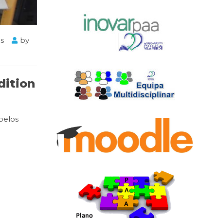
ês
by
dition
pelos