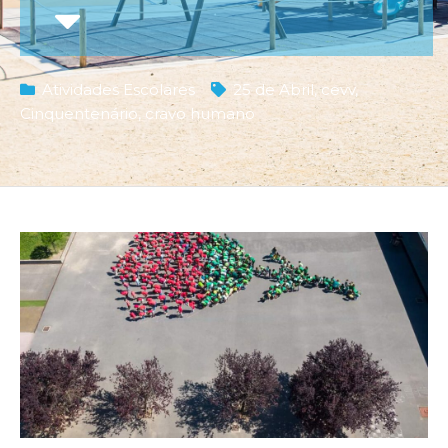
Atividades Escolares
25 de Abril
,
cevv
,
Cinquentenário
,
cravo humano