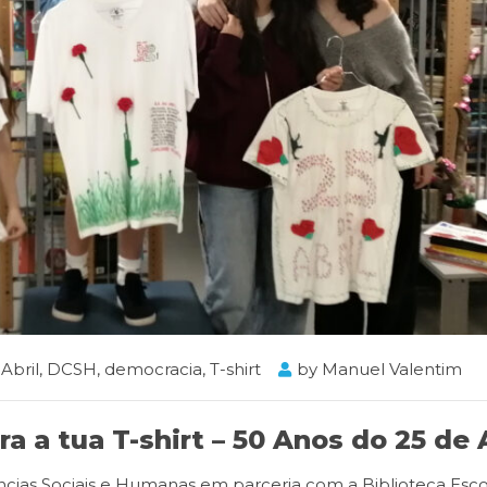
Abril
,
DCSH
,
democracia
,
T-shirt
by
Manuel Valentim
a a tua T-shirt – 50 Anos do 25 de 
ias Sociais e Humanas em parceria com a Biblioteca Esco