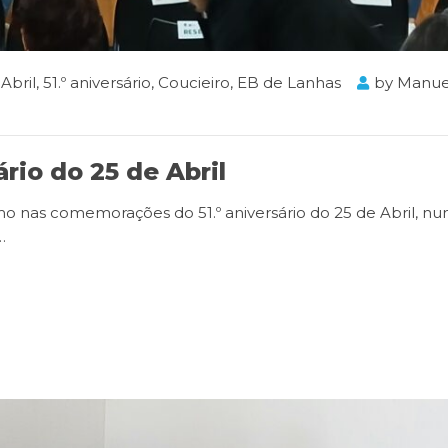
Abril
,
51.º aniversário
,
Coucieiro
,
EB de Lanhas
by
Manue
rio do 25 de Abril
o nas comemorações do 51.º aniversário do 25 de Abril, n
…