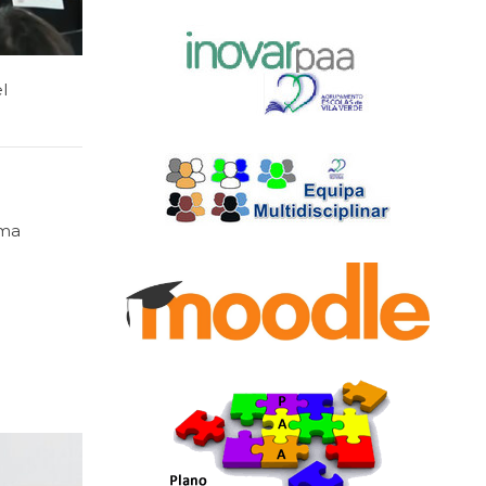
l
uma