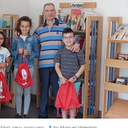
Abril
,
cevv
,
concurso
by
Manuel Valentim