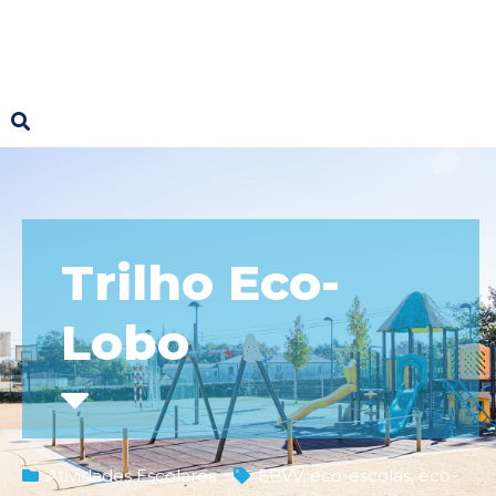
Trilho Eco-
Lobo
Atividades Escolares
EBVV
,
eco-escolas
,
eco-