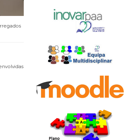
arregados
 envolvidas