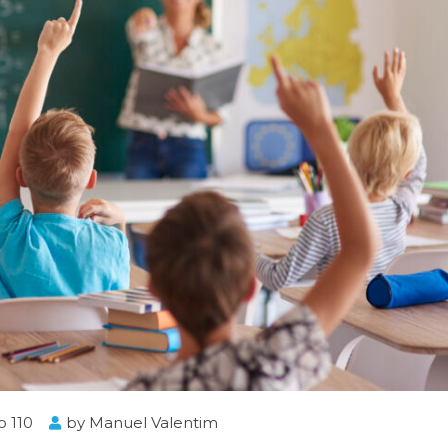
o 110
by
Manuel Valentim