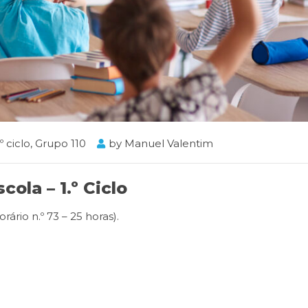
.º ciclo
,
Grupo 110
by
Manuel Valentim
ola – 1.º Ciclo
ário n.º 73 – 25 horas).