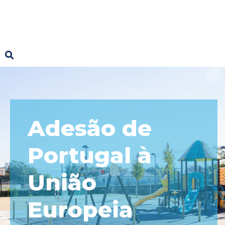
Adesão de
Portugal à
União
Europeia